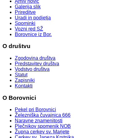
Arhiv novic
Galerija slik
Prireditve
Uradi in podjetja
Spominki
Vozni red SŽ
Borovnice iz Bor.
O društvu
Zgodovina društva
Predstavitev društva
Vodstvo društva
Statut
Zapisniki
Kontakti
O Borovnici
Pekel pri Borovnici
Železniška čuvajnica 666
Naravne znamenitosti
Plečnikov spomenik NOB
Župna cerkev sv. Marjete
Cerkev sv. Janeza Krstnika