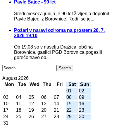
Pavle Bajec - 90 let
Sredi meseca junija je 90 let življenja dopolnil
Pavle Bajec iz Borovnice. Rodil se je...
Požari v naravi oziroma na prostem 28. 7.
2026 19.10
Ob 19.08 so v naselju Dražica, občina
Borovnica, gasilci PGD Borovnica pogasili
gorečo travo ob...
August 2026
Mon
Tue
Wed
Thu
Fri
Sat
Sun
01
02
03
04
05
06
07
08
09
10
11
12
13
14
15
16
17
18
19
20
21
22
23
24
25
26
27
28
29
30
31